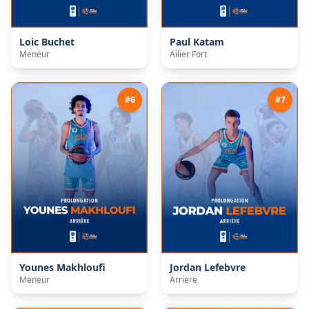
Loic
Buchet
Paul
Katam
Meneur
Ailier Fort
#
6
#
7
Younes
Makhloufi
Jordan
Lefebvre
Meneur
Arriere