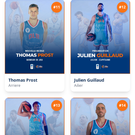
#
11
#
12
Thomas
Prost
Julien
Guillaud
Arriere
Ailier
#
13
#
14