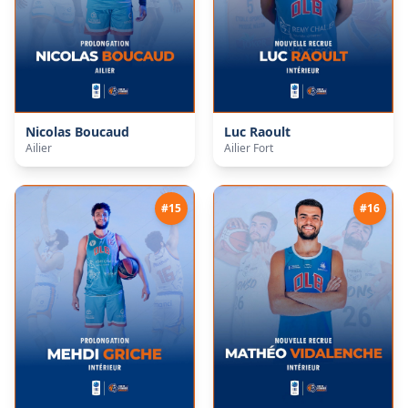
Nicolas
Boucaud
Luc
Raoult
Ailier
Ailier Fort
#
15
#
16